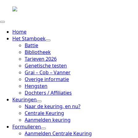
Home
Het Stamboek
Battie
Bibliotheek
Tarieven 2026
Genetische testen
Grai – Cob – Vanner
Overige informatie
Hengsten
Dochters / Affiliaties
Keuringen
Naar de keuring, en nu?
Centrale Keuring
Aanmelden keuring
Formulieren
Aanmelden Centrale Keuring